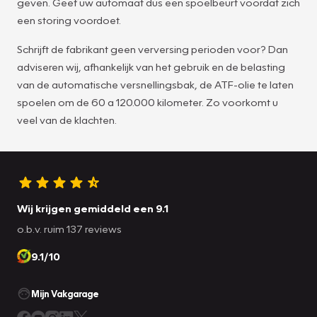
geven. Geef uw automaat dus een spoelbeurt voordat zich
een storing voordoet.
Schrijft de fabrikant geen verversing perioden voor? Dan
adviseren wij, afhankelijk van het gebruik en de belasting
van de automatische versnellingsbak, de ATF-olie te laten
spoelen om de 60 a 120.000 kilometer. Zo voorkomt u
veel van de klachten.
Wij krijgen gemiddeld een 9.1
o.b.v. ruim 137 reviews
9.1/10
Mijn Vakgarage