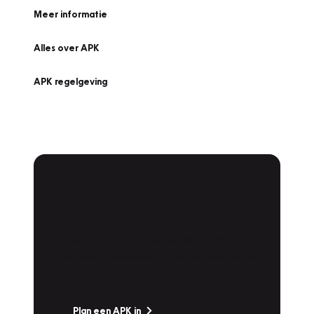
Meer informatie
Alles over APK
APK regelgeving
APK Keuring bij
Vakgarage!
Is het weer tijd voor de jaarlijkse APK? Ga
snel naar Vakgarage bij u in de buurt, en ga
zonder zorgen de weg op!
Plan een APK in