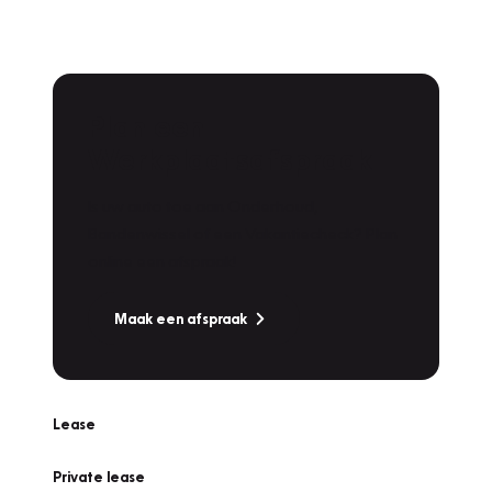
Plan een
Werkplaatsafspraak
Is uw auto toe aan Onderhoud,
Bandenwissel of een Vakantiecheck? Plan
online een afspraak!
Maak een afspraak
Lease
Private lease