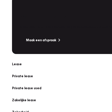
Plan een
Werkplaatsafspraak
Is uw auto toe aan Onderhoud, Bandenwissel of een Va
Maak een afspraak
Lease
Private lease
Private lease used
Zakelijke lease