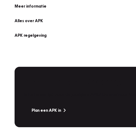
Meer informatie
Alles over APK
APK regelgeving
APK Keuring bij Vakgarage!
Is het weer tijd voor de jaarlijkse APK? Ga snel naar V
Plan een APK in