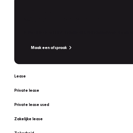
Plan een
Werkplaatsafspraak
Is uw auto toe aan Onderhoud, Bandenwissel of een Va
Maak een afspraak
Lease
Private lease
Private lease used
Zakelijke lease