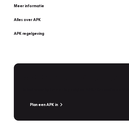
Meer informatie
Alles over APK
APK regelgeving
APK Keuring bij Vakgarage!
Is het weer tijd voor de jaarlijkse APK? Ga snel naar V
Plan een APK in