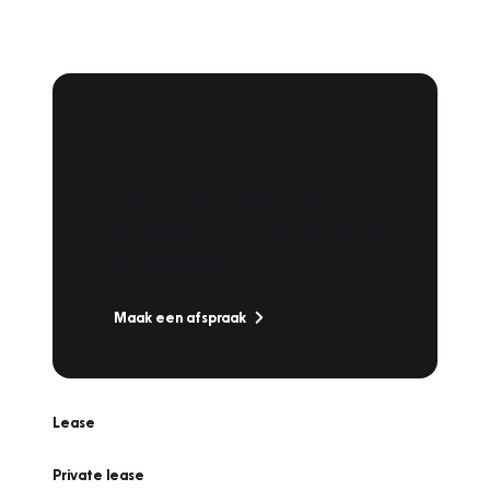
Plan een
Werkplaatsafspraak
Is uw auto toe aan Onderhoud,
Bandenwissel of een Vakantiecheck? Plan
online een afspraak!
Maak een afspraak
Lease
Private lease