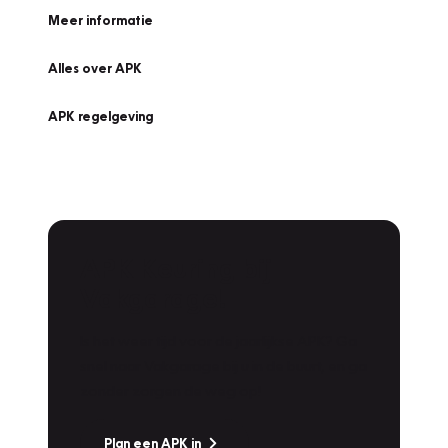
Meer informatie
Alles over APK
APK regelgeving
APK Keuring bij
Vakgarage!
Is het weer tijd voor de jaarlijkse APK? Ga
snel naar Vakgarage bij u in de buurt, en ga
zonder zorgen de weg op!
Plan een APK in