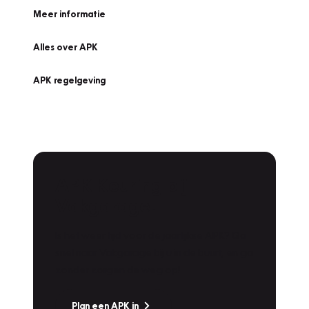
Meer informatie
Alles over APK
APK regelgeving
APK Keuring bij
Vakgarage!
Is het weer tijd voor de jaarlijkse APK? Ga
snel naar Vakgarage bij u in de buurt, en ga
zonder zorgen de weg op!
Plan een APK in