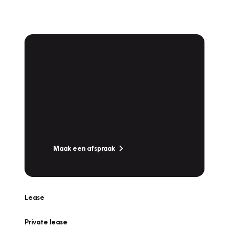
Plan een
Werkplaatsafspraak
Is uw auto toe aan Onderhoud,
Bandenwissel of een Vakantiecheck? Plan
online een afspraak!
Maak een afspraak
Lease
Private lease