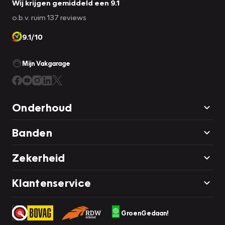
Wij krijgen gemiddeld een 9.1
o.b.v. ruim 137 reviews
9.1/10
Mijn Vakgarage
Onderhoud
Banden
Zekerheid
Klantenservice
GroenGedaan!